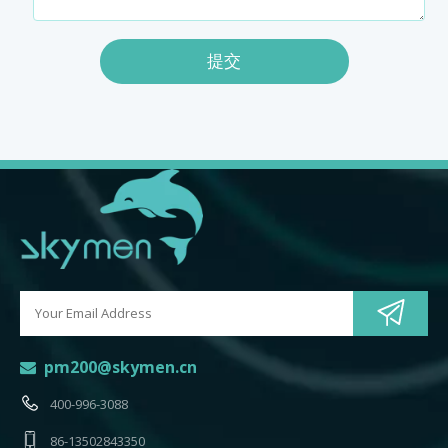
提交
pm200@skymen.cn

400-996-3088
86-13502843350