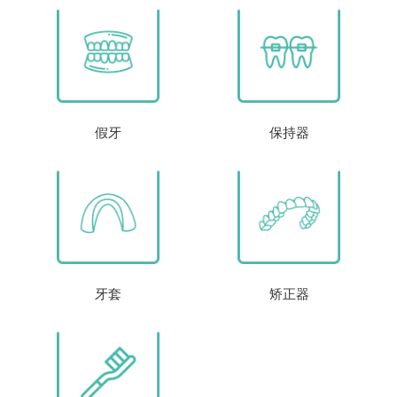
假牙
保持器
牙套
矫正器