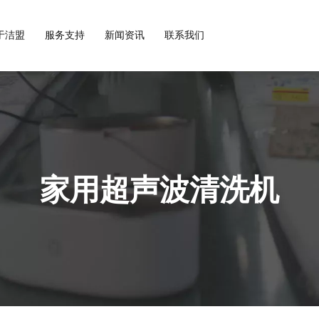
常见问题
口腔
于洁盟
服务支持
新闻资讯
联系我们
假牙/保持器/牙科工具
手册下载
3D打印
件
3D 打印部件/喷嘴/树脂槽
商用台式超声波清洗机
多功能台式超声波清洗机
家用超声波清洗机
列
迷你便携系列
多功能系列
牙科医用系