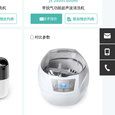
JX-3800S 600ml
洗机
带脱气功能超声波清洗机
报价列表
添加报价列表
请求报价
对比参数