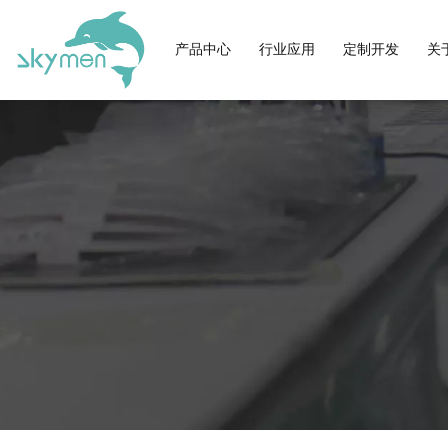
保修政策
眼镜
产品中心
行业应用
定制开发
关
框架眼镜/隐形眼镜/鼻托
视频中心
实验室
ODM流程及服务
玻璃器皿/医疗器械/电子元气
洁盟简介
行业动态
在线留言
清洗案例
家用超声波清洗机
我们的优势
产品资讯
联系方式
汽配五金
引擎零件/电动工具/喷油器
洁盟文化
洁盟资讯
工作地址
2024年新品
经典热卖系
发展历程
技术团队